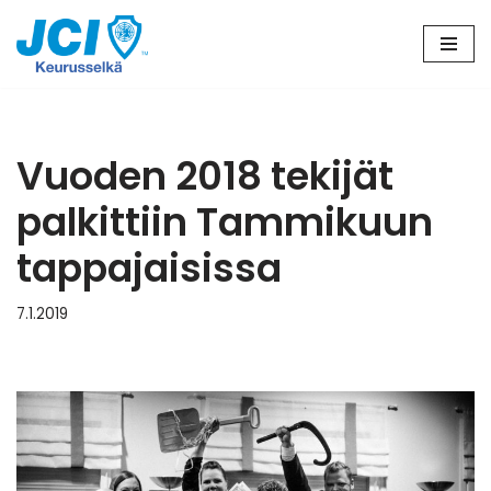
Siirry
suoraan
sisältöön
Vuoden 2018 tekijät
palkittiin Tammikuun
tappajaisissa
7.1.2019