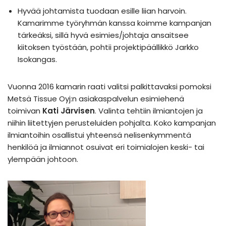
Hyvää johtamista tuodaan esille liian harvoin.
Kamarimme työryhmän kanssa koimme kampanjan
tärkeäksi, sillä hyvä esimies/johtaja ansaitsee
kiitoksen työstään, pohtii projektipäällikkö Jarkko
Isokangas.
Vuonna 2016 kamarin raati valitsi palkittavaksi pomoksi
Metsä Tissue Oyj:n asiakaspalvelun esimiehenä
toimivan
Kati Järvisen
. Valinta tehtiin ilmiantojen ja
niihin liitettyjen perusteluiden pohjalta. Koko kampanjan
ilmiantoihin osallistui yhteensä nelisenkymmentä
henkilöä ja ilmiannot osuivat eri toimialojen keski- tai
ylempään johtoon.