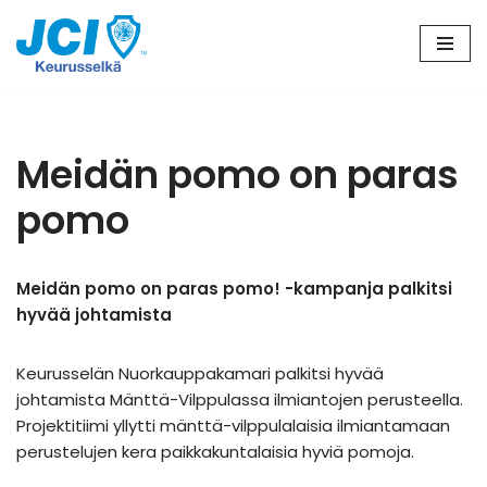
Siirry
suoraan
sisältöön
Meidän pomo on paras
pomo
Meidän pomo on paras pomo! -kampanja palkitsi
hyvää johtamista
Keurusselän Nuorkauppakamari palkitsi hyvää
johtamista Mänttä-Vilppulassa ilmiantojen perusteella.
Projektitiimi yllytti mänttä-vilppulalaisia ilmiantamaan
perustelujen kera paikkakuntalaisia hyviä pomoja.