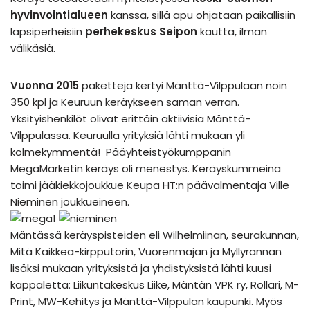
hyvinvointialueen
kanssa, sillä apu ohjataan paikallisiin
lapsiperheisiin
perhekeskus Seipon
kautta, ilman
välikäsiä.
Vuonna 2015
paketteja kertyi Mänttä-Vilppulaan noin
350 kpl ja Keuruun keräykseen saman verran.
Yksityishenkilöt olivat erittäin aktiivisia Mänttä-
Vilppulassa. Keuruulla yrityksiä lähti mukaan yli
kolmekymmentä! Pääyhteistyökumppanin
MegaMarketin keräys oli menestys. Keräyskummeina
toimi jääkiekkojoukkue Keupa HT:n päävalmentaja Ville
Nieminen joukkueineen.
Mäntässä keräyspisteiden eli Wilhelmiinan, seurakunnan,
Mitä Kaikkea-kirpputorin, Vuorenmajan ja Myllyrannan
lisäksi mukaan yrityksistä ja yhdistyksistä lähti kuusi
kappaletta: Liikuntakeskus Liike, Mäntän VPK ry, Rollari, M-
Print, MW-Kehitys ja Mänttä-Vilppulan kaupunki. Myös