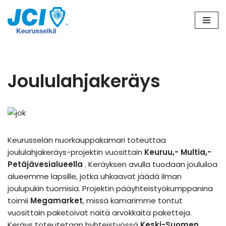
Siirry
suoraan
sisältöön
Joululahjakeräys
Keurusselän nuorkauppakamari toteuttaa
joululahjakeräys-projektin vuosittain
Keuruu,- Multia,-
Petäjävesialueella
. Keräyksen avulla tuodaan jouluiloa
alueemme lapsille, jotka uhkaavat jäädä ilman
joulupukin tuomisia. Projektin pääyhteistyökumppanina
toimii
Megamarket
, missä kamarimme tontut
vuosittain paketoivat näitä arvokkaita paketteja.
Keräys toteutetaan hyhteistyössä
Keski-Suomen