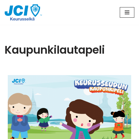
Siirry
suoraan
sisältöön
Kaupunkilautapeli