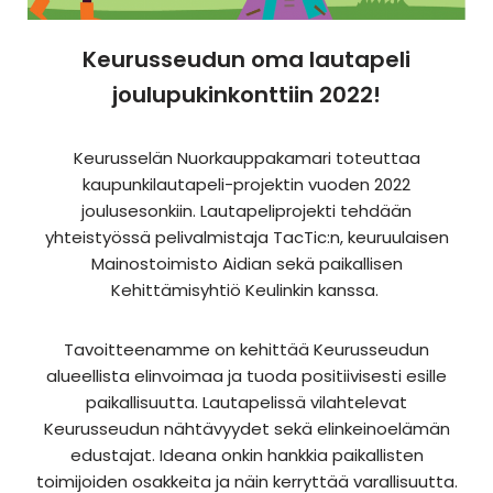
Keurusseudun oma
lautapeli
joulupukinkonttiin 2022!
Keurusselän Nuorkauppakamari toteuttaa
kaupunkilautapeli-projektin vuoden 2022
joulusesonkiin. Lautapeliprojekti tehdään
yhteistyössä pelivalmistaja TacTic:n, keuruulaisen
Mainostoimisto Aidian sekä paikallisen
Kehittämisyhtiö Keulinkin kanssa.
Tavoitteenamme on kehittää Keurusseudun
alueellista elinvoimaa ja tuoda positiivisesti esille
paikallisuutta. Lautapelissä vilahtelevat
Keurusseudun nähtävyydet sekä elinkeinoelämän
edustajat. Ideana onkin hankkia paikallisten
toimijoiden osakkeita ja näin kerryttää varallisuutta.