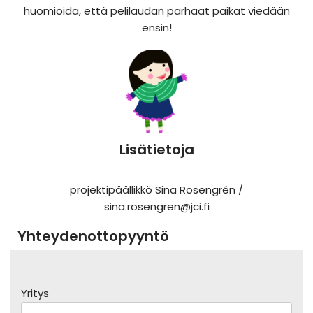
huomioida, että pelilaudan parhaat paikat viedään
ensin!
Lisätietoja
projektipäällikkö Sina Rosengrén /
sina.rosengren@jci.fi
Yhteydenottopyyntö
Yritys