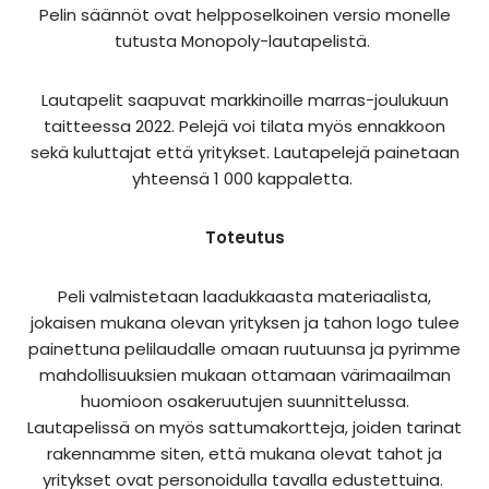
Pelin säännöt ovat helpposelkoinen versio monelle
tutusta Monopoly-lautapelistä.
Lautapelit saapuvat markkinoille marras-joulukuun
taitteessa 2022. Pelejä voi tilata myös ennakkoon
sekä kuluttajat että yritykset. Lautapelejä painetaan
yhteensä 1 000 kappaletta.
Toteutus
Peli valmistetaan laadukkaasta materiaalista,
jokaisen mukana olevan yrityksen ja tahon logo tulee
painettuna pelilaudalle omaan ruutuunsa ja pyrimme
mahdollisuuksien mukaan ottamaan värimaailman
huomioon osakeruutujen suunnittelussa.
Lautapelissä on myös sattumakortteja, joiden tarinat
rakennamme siten, että mukana olevat tahot ja
yritykset ovat personoidulla tavalla edustettuina.