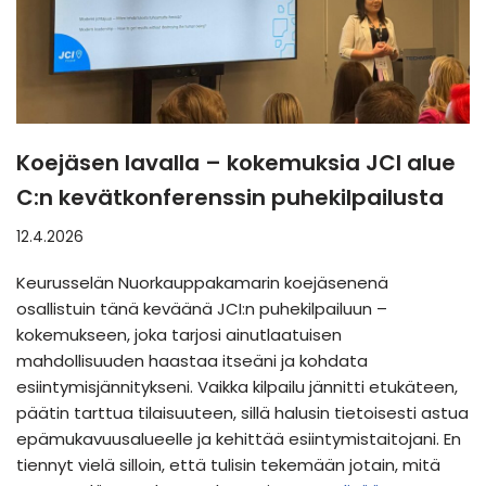
Koejäsen lavalla – kokemuksia JCI alue
C:n kevätkonferenssin puhekilpailusta
12.4.2026
Keurusselän Nuorkauppakamarin koejäsenenä
osallistuin tänä keväänä JCI:n puhekilpailuun –
kokemukseen, joka tarjosi ainutlaatuisen
mahdollisuuden haastaa itseäni ja kohdata
esiintymisjännitykseni. Vaikka kilpailu jännitti etukäteen,
päätin tarttua tilaisuuteen, sillä halusin tietoisesti astua
epämukavuusalueelle ja kehittää esiintymistaitojani. En
tiennyt vielä silloin, että tulisin tekemään jotain, mitä