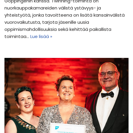
Göppingenin kanssa. Twinning-toiminta on
nuorkauppakamareiden välistä ystävyys- ja
yhteistyötä, jonka tavoitteena on lisätä kansainvälistä
vuorovaikutusta, tarjota jäsenille uusia
oppimismahdollisuuksia sekä kehittää paikallista
toimintaa…
Lue lisää »