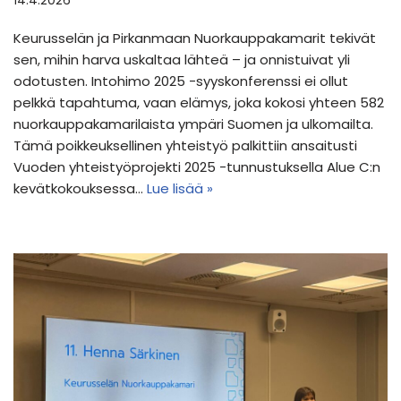
14.4.2026
Keurusselän ja Pirkanmaan Nuorkauppakamarit tekivät
sen, mihin harva uskaltaa lähteä – ja onnistuivat yli
odotusten. Intohimo 2025 -syyskonferenssi ei ollut
pelkkä tapahtuma, vaan elämys, joka kokosi yhteen 582
nuorkauppakamarilaista ympäri Suomen ja ulkomailta.
Tämä poikkeuksellinen yhteistyö palkittiin ansaitusti
Vuoden yhteistyöprojekti 2025 -tunnustuksella Alue C:n
kevätkokouksessa…
Lue lisää »