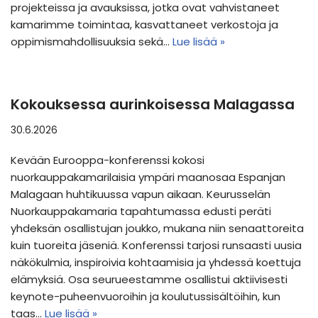
projekteissa ja avauksissa, jotka ovat vahvistaneet
kamarimme toimintaa, kasvattaneet verkostoja ja
oppimismahdollisuuksia sekä…
Lue lisää »
Kokouksessa aurinkoisessa Malagassa
30.6.2026
Kevään Eurooppa-konferenssi kokosi
nuorkauppakamarilaisia ympäri maanosaa Espanjan
Malagaan huhtikuussa vapun aikaan. Keurusselän
Nuorkauppakamaria tapahtumassa edusti peräti
yhdeksän osallistujan joukko, mukana niin senaattoreita
kuin tuoreita jäseniä. Konferenssi tarjosi runsaasti uusia
näkökulmia, inspiroivia kohtaamisia ja yhdessä koettuja
elämyksiä. Osa seurueestamme osallistui aktiivisesti
keynote-puheenvuoroihin ja koulutussisältöihin, kun
taas…
Lue lisää »